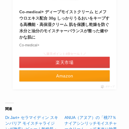
Co-medical+ ディープモイストクリーム ヒメフ
ウロエキス配合 30g しっかりうるおいをキープす
る高機能・高保湿クリーム 肌を保護し乾燥を防ぐ
水分と油分のモイスチャーバランスが整った健や
かな肌に
Co-medical+
＼楽天ポイント4倍セール！／
楽天市場
Amazon
ポチップ
関連
Dr.Jart+ セラマイディン スキ
ANUA（アヌア）の「桃77％
ンバリア モイスチャライジ
ナイアシンリッチモイスチャ
ング徹底レビュー｜乾燥肌・
ークリーム」って本当に効果