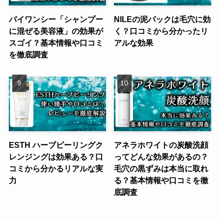
バイワンシー「シャンプー
NILEの泥パックは毛穴に効
に混ぜる美容液」の効果が
く？口コミから分かったリ
スゴイ？基本情報や口コミ
アルな効果
を徹底調査
ESTH ハーブピーリングク
アネラホワイトの炭酸洗顔
レンジングは効果ある？口
ってどんな効果があるの？
コミから分かるリアルな実
毛穴の黒ずみは本当に取れ
力
る？基本情報や口コミを徹
底調査