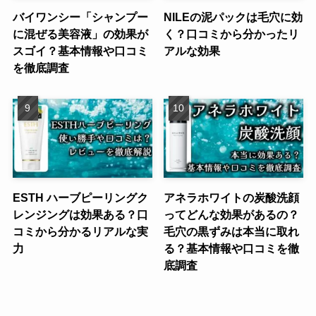
バイワンシー「シャンプー
NILEの泥パックは毛穴に効
に混ぜる美容液」の効果が
く？口コミから分かったリ
スゴイ？基本情報や口コミ
アルな効果
を徹底調査
ESTH ハーブピーリングク
アネラホワイトの炭酸洗顔
レンジングは効果ある？口
ってどんな効果があるの？
コミから分かるリアルな実
毛穴の黒ずみは本当に取れ
力
る？基本情報や口コミを徹
底調査