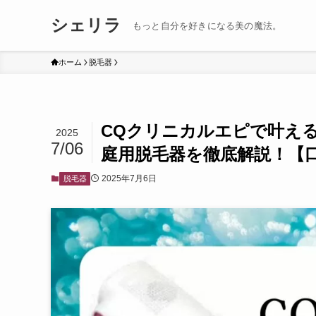
シェリラ
もっと自分を好きになる美の魔法。
ホーム
脱毛器
CQクリニカルエピで叶える
2025
7/06
庭用脱毛器を徹底解説！【
2025年7月6日
脱毛器