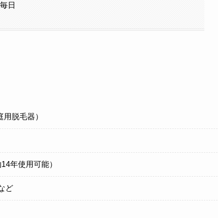
る毎日
庭用脱毛器）
約14年使用可能）
など