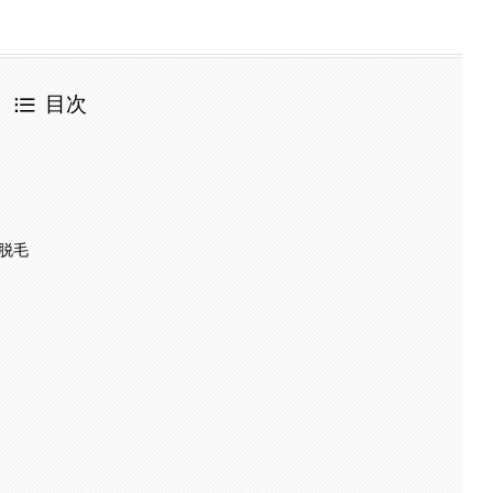
目次
り脱毛