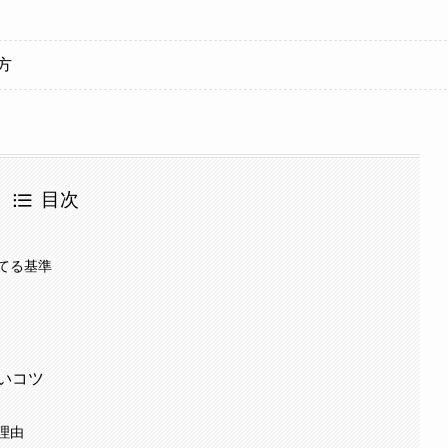
方
目次
てる基準
いコツ
理由