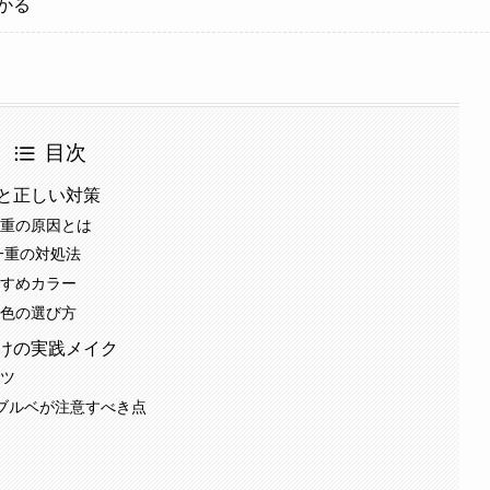
かる
目次
と正しい対策
二重の原因とは
一重の対処法
すすめカラー
 色の選び方
けの実践メイク
コツ
 ブルベが注意すべき点
順
ト