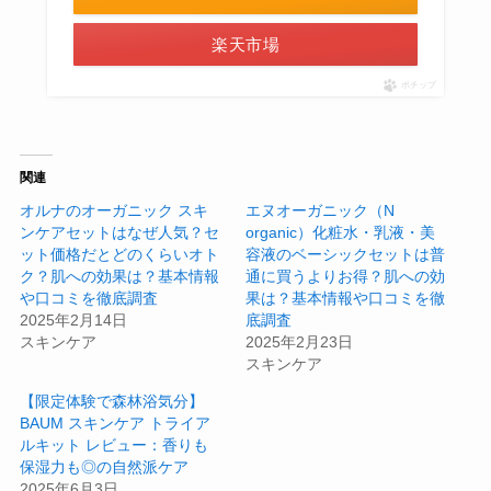
楽天市場
ポチップ
関連
オルナのオーガニック スキ
エヌオーガニック（N
ンケアセットはなぜ人気？セ
organic）化粧水・乳液・美
ット価格だとどのくらいオト
容液のベーシックセットは普
ク？肌への効果は？基本情報
通に買うよりお得？肌への効
や口コミを徹底調査
果は？基本情報や口コミを徹
2025年2月14日
底調査
スキンケア
2025年2月23日
スキンケア
【限定体験で森林浴気分】
BAUM スキンケア トライア
ルキット レビュー：香りも
保湿力も◎の自然派ケア
2025年6月3日