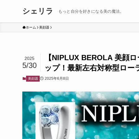
シェリラ
もっと自分を好きになる美の魔法。
ホーム
美顔器
【NIPLUX BEROLA 
2025
5/30
ップ！最新左右対称型ロー
2025年6月8日
美顔器