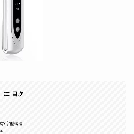
目次
式Y字型構造
チ