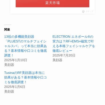
楽天市場
ポチップ
関連
13役の多機能美顔器
ELECTRON エネボール®の
「PLUESTのマルチフェイシ
実力は？RF×EMS×磁気で叶
ャルスパ」って本当に効果あ
える本格フェイシャルケアを
る？基本情報や口コミを徹底
徹底レビュー
調査！
2025年7月20日
2025年1月10日
美顔器
美顔器
TusinaのRF美顔器は本当に
効果がある？基本情報や口コ
ミを徹底調査！
2025年1月6日
美顔器