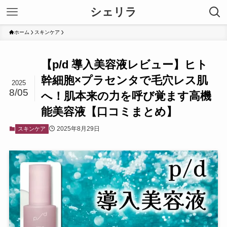
シェリラ
ホーム
スキンケア
【p/d 導入美容液レビュー】ヒト
幹細胞×プラセンタで毛穴レス肌
2025
8/05
へ！肌本来の力を呼び覚ます高機
能美容液【口コミまとめ】
2025年8月29日
スキンケア