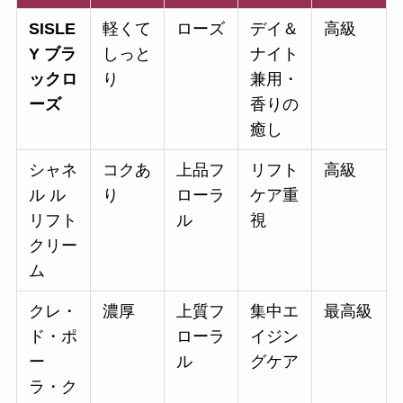
SISLE
軽くて
ローズ
デイ＆
高級
Y ブラ
しっと
ナイト
ックロ
り
兼用・
ーズ
香りの
癒し
シャネ
コクあ
上品フ
リフト
高級
ル ル
り
ローラ
ケア重
リフト
ル
視
クリー
ム
クレ・
濃厚
上質フ
集中エ
最高級
ド・ポ
ローラ
イジン
ー
ル
グケア
ラ・ク