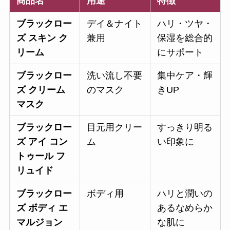
商品名
用途
特徴
ブラックロー
デイ＆ナイト
ハリ・ツヤ・
ズ スキン ク
兼用
保湿を総合的
リーム
にサポート
ブラックロー
洗い流し不要
集中ケア・輝
ズ クリーム
のマスク
きUP
マスク
ブラックロー
目元用クリー
すっきり明る
ズ アイ コン
ム
い印象に
トゥール フ
リュイド
ブラックロー
ボディ用
ハリと潤いの
ズ ボディ エ
あるなめらか
マルジョン
な肌に