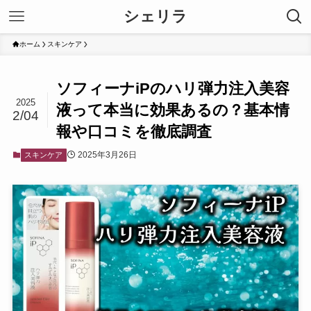
シェリラ
ホーム
スキンケア
ソフィーナiPのハリ弾力注入美容
2025
液って本当に効果あるの？基本情
2/04
報や口コミを徹底調査
2025年3月26日
スキンケア