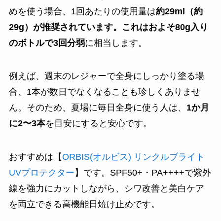
めを使う場合、1回あたりの使用量は
約29ml（約
29g）が推奨されています。これはおよそ80g入り
のボトルで3回分弱
に相当します。
例えば、週末のレジャーで全身にしっかり塗る場
合、1本が数日でなくなることも珍しくありませ
ん。そのため、夏場に毎日全身に使う人は、
1か月
に2〜3本
を目安にすると安心です。
おすすめは【
ORBIS(オルビス) リンクルブライト
UVプロテクター
】です。SPF50+・PA++++で紫外
線を強力にカットしながら、シワ改善と美白ケア
を両立できる高機能日焼け止めです。