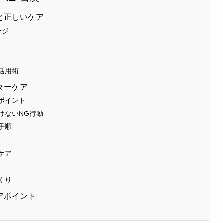
と正しいケア
ージ
活用術
ターケア
ポイント
けないNG行動
手順
ケア
くり
アポイント