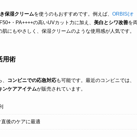
付き保湿クリーム
を使うのもおすすめです。例えば、
ORBIS(オ
F50+・PA++++の高いUVカット力に加え、
美白とシワ改善
を
の肌にもやさしく、保湿クリームのような使用感が人気です。
活用術
ら、
コンビニでの応急対応
も可能です。最近のコンビニでは、
キンケアアイテム
が販売されています。
利
け直後のケアに最適